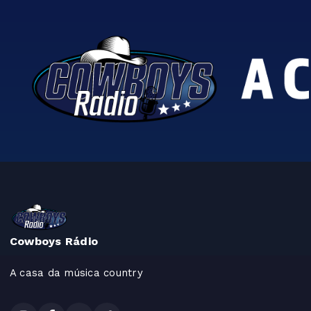
Cowboys Rádio
A casa da música country