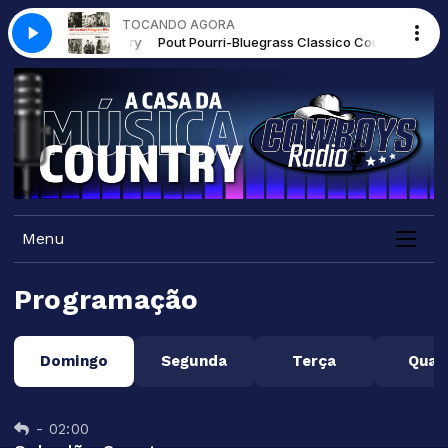
TOCANDO AGORA
rass Classico Country
Pout Pourri-Bluegrass Classico Country
Menu
Programação
Domingo
Segunda
Terça
Quar
-
02:00